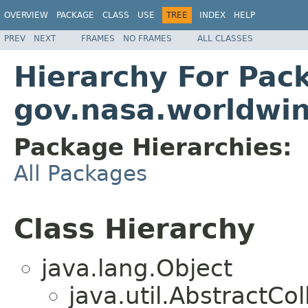
OVERVIEW
PACKAGE
CLASS
USE
TREE
INDEX
HELP
PREV
NEXT
FRAMES
NO FRAMES
ALL CLASSES
Hierarchy For Pac
gov.nasa.worldwin
Package Hierarchies:
All Packages
Class Hierarchy
java.lang.Object
java.util.AbstractC