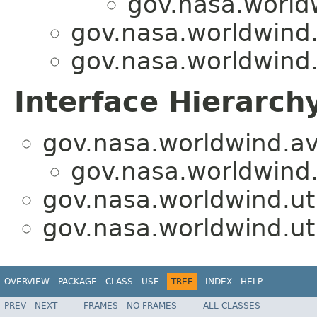
gov.nasa.worldw
gov.nasa.worldwind.u
gov.nasa.worldwind.u
Interface Hierarch
gov.nasa.worldwind.avl
gov.nasa.worldwind.u
gov.nasa.worldwind.uti
gov.nasa.worldwind.uti
OVERVIEW
PACKAGE
CLASS
USE
TREE
INDEX
HELP
PREV
NEXT
FRAMES
NO FRAMES
ALL CLASSES