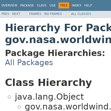
OVERVIEW
PACKAGE
CLASS
USE
TREE
INDEX
HELP
PREV
NEXT
FRAMES
NO FRAMES
ALL CLASSES
Hierarchy For Pac
gov.nasa.worldwin
Package Hierarchies:
All Packages
Class Hierarchy
java.lang.Object
gov.nasa.worldwind.u