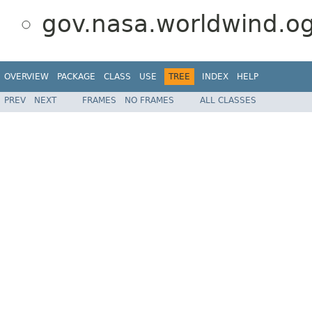
gov.nasa.worldwind.og
OVERVIEW
PACKAGE
CLASS
USE
TREE
INDEX
HELP
PREV
NEXT
FRAMES
NO FRAMES
ALL CLASSES