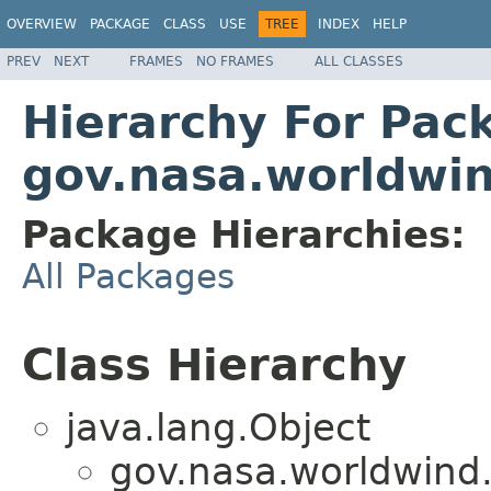
OVERVIEW
PACKAGE
CLASS
USE
TREE
INDEX
HELP
PREV
NEXT
FRAMES
NO FRAMES
ALL CLASSES
Hierarchy For Pac
gov.nasa.worldwin
Package Hierarchies:
All Packages
Class Hierarchy
java.lang.Object
gov.nasa.worldwind.a