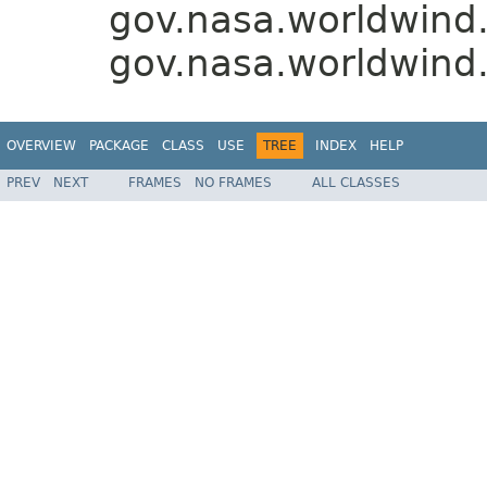
gov.nasa.worldwind.
gov.nasa.worldwind.
OVERVIEW
PACKAGE
CLASS
USE
TREE
INDEX
HELP
PREV
NEXT
FRAMES
NO FRAMES
ALL CLASSES