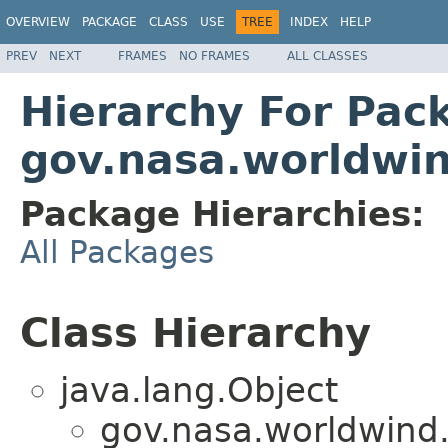
OVERVIEW
PACKAGE
CLASS
USE
TREE
INDEX
HELP
PREV
NEXT
FRAMES
NO FRAMES
ALL CLASSES
Hierarchy For Pac
gov.nasa.worldwin
Package Hierarchies:
All Packages
Class Hierarchy
java.lang.Object
gov.nasa.worldwind.