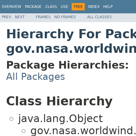
OVERVIEW
PACKAGE
CLASS
USE
TREE
INDEX
HELP
PREV
NEXT
FRAMES
NO FRAMES
ALL CLASSES
Hierarchy For Pac
gov.nasa.worldwi
Package Hierarchies:
All Packages
Class Hierarchy
java.lang.Object
gov.nasa.worldwind.